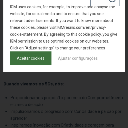
empresa.
IGM uses cookies, for example, to improve and analyse the
website, for social media and to ensure that you see
relevant advertisements. If you want to know more about
these cookies, please visit IGMresins.com/en/privacy-
cookie-statement. By agreeing to this cookie policy, you give
IGM permission to use optimal cookies on our websites.
Click on "Adjust settings" to change your preferences
Aceitar cookies
Ajustar configurações
Quando vivemos os 5Cs, nós:
Proporcionamos propósito por meio do Comprometimento
e clareza de ação
Impulsionamos o progresso com Curiosidade e paixão por
aprender
Inspiramos inovação com Criatividade e coragem para