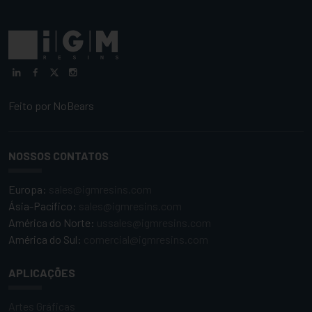
Feito por
NoBears
NOSSOS CONTATOS
Europa:
sales@igmresins.com
Ásia-Pacífico:
sales@igmresins.com
América do Norte:
ussales@igmresins.com
América do Sul:
comercial@igmresins.com
APLICAÇÕES
Artes Gráficas