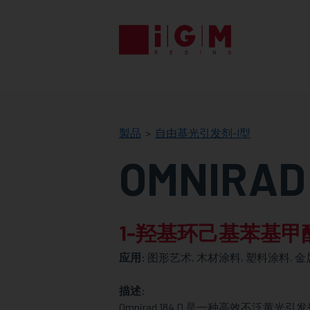
IGM
RESINS
製品
自由基光引发剂-I型
OMNIRAD 
1-羟基环己基苯基甲
应用:
图形艺术, 木材涂料, 塑料涂料, 金属
描述:
Omnirad 184 D 是一种高效不泛