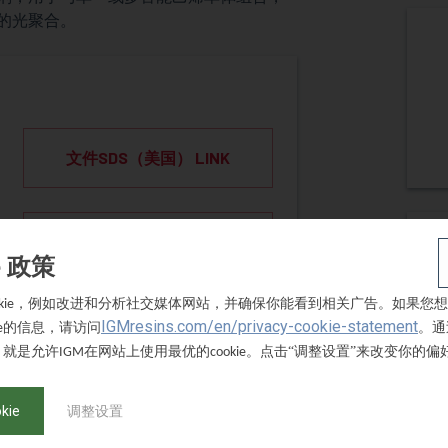
的光聚合。
文件SDS（美国） LINK
SDS - 德语
e 政策
，例如改进和分析社交媒体网站，并确保你能看到相关广告。如果您想
kie
IGMresins.com/en/privacy-cookie-statement
的信息，请访问
。通
e
，就是允许
在网站上使用最优的
。点击“调整设置”来改变你的偏
IGM
cookie
取樣品
kie
调整设置