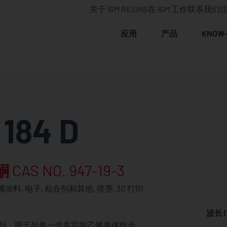
关于 IGM RESINS
在 IGM 工作
联系我们
注
应用
产品
KNOW
184 D
酮
CAS NO. 947-19-3
涂料, 电子, 粘合剂和其他, 喷墨, 3D 打印
波长 (
黄光引发剂，用于与单一或多官能乙烯单体组合，