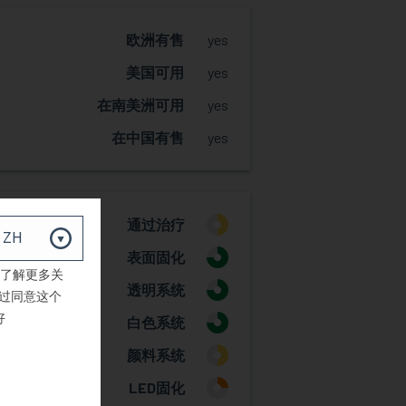
欧洲有售
yes
美国可用
yes
在南美洲可用
yes
在中国有售
yes
通过治疗
2
表面固化
3
了解更多关
透明系统
3
过同意这个
好
白色系统
3
颜料系统
2
LED固化
1