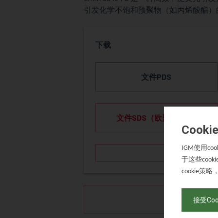
引发化学不饱和预聚物（如丙烯酸酯）
下载
文件PDS
文件SDS（欧盟） LINK
Cooki
使用
IGM
coo
于这些
cooki
策略
cookie
索
接受Coo