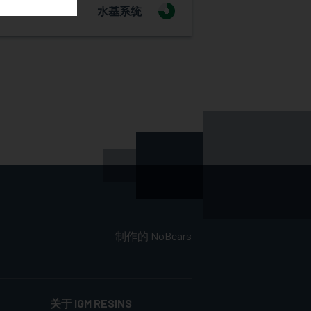
水基系统
3
索取樣品
制作的
NoBears
关于 IGM RESINS