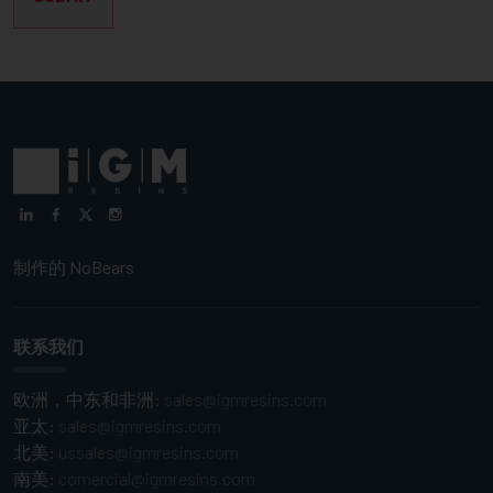
制作的
NoBears
联系我们
欧洲，中东和非洲:
sales@igmresins.com
亚太:
sales@igmresins.com
北美:
ussales@igmresins.com
南美:
comercial@igmresins.com