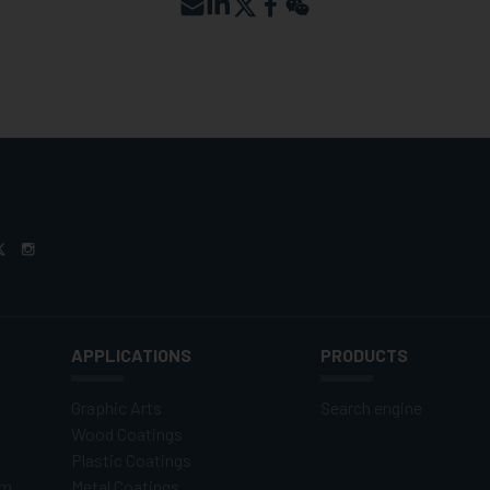
APPLICATIONS
PRODUCTS
Graphic Arts
Search engine
Wood Coatings
Plastic Coatings
om
Metal Coatings