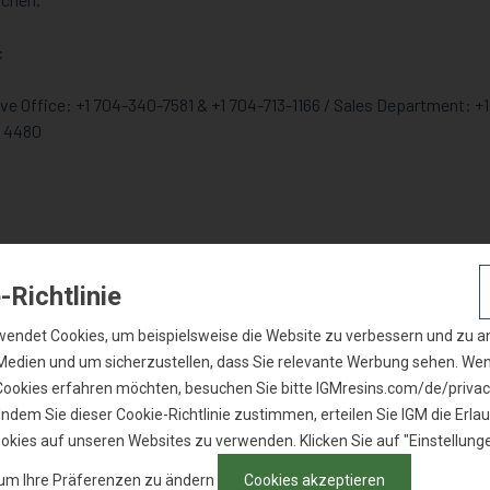
:
ve Office: +1 704-340-7581 & +1 704-713-1166 / Sales Department: 
6 4480
3
Nachname
Name d
-Richtlinie
wendet Cookies, um beispielsweise die Website zu verbessern und zu an
 Medien und um sicherzustellen, dass Sie relevante Werbung sehen. We
Cookies erfahren möchten, besuchen Sie bitte IGMresins.com/de/privac
Telefonnummer
Land
Indem Sie dieser Cookie-Richtlinie zustimmen, erteilen Sie IGM die Erlau
okies auf unseren Websites zu verwenden. Klicken Sie auf "Einstellung
 um Ihre Präferenzen zu ändern
Cookies akzeptieren