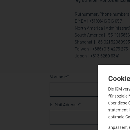
Rufnummer:Phone numbers
EMEA | +31 (0)416 316 657
North America | Administrati
South America | +55 (19) 385
Shanghai | +86 021 5208099
Taiwan | +886 (0)3 4275 275
Japan | +81 3 6260 6341
Vorname
Cookie
Die IGM ver
für soziale
über diese 
E-Mail Adresse
statement. 
optimale Co
anpassen",