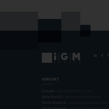
KONTAKT
Europa:
sales@igmresins.com
Asia-Pacific:
sales@igmresins.com
North America:
ussales@igmresins.com
South America:
comercial@igmresins.c