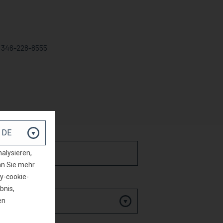
+1 346-228-8555
er Firma
alysieren,
nn Sie mehr
y-cookie-
bnis,
en