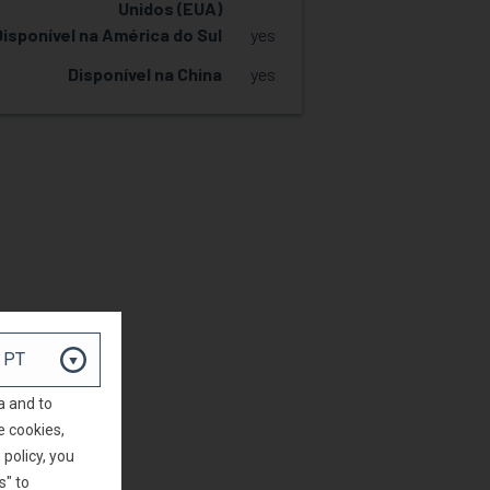
Unidos (EUA)
Disponível na América do Sul
yes
Disponível na China
yes
SOLICITAR AMOSTRA
a and to
e cookies,
policy, you
s" to