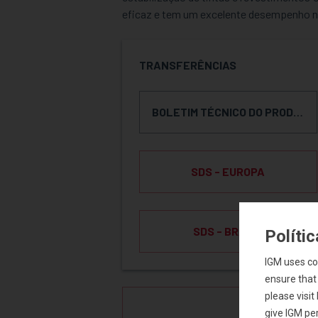
eficaz e tem um excelente desempenho n
TRANSFERÊNCIAS
BOLETIM TÉCNICO DO PRODUTO
SDS - EUROPA
SDS - BRASIL
Políti
IGM uses co
ensure that
please visi
SOLICIT
give IGM per