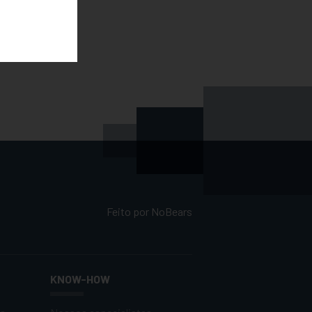
Feito por
NoBears
KNOW-HOW