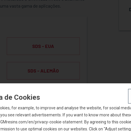
uma vasta gama de aplicações.
SDS - EUA
SDS - ALEMÃO
ca de Cookies
okies, for example, to improve and analyse the website, for social medi
 you see relevant advertisements. If you want to know more about thes
t IGMresins.com/en/privacy-cookie-statement. By agreeing to this cookie 
AR AMOSTRA
mission to use optimal cookies on our websites. Click on "Adjust setting