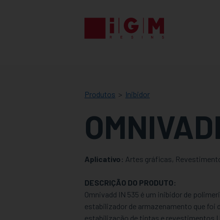
IGM
RESINS
Produtos
Inibidor
OMNIVADD
Aplicativo:
Artes gráficas, Revestiment
DESCRIÇÃO DO PRODUTO:
Omnivadd IN 535 é um inibidor de polimer
estabilizador de armazenamento que foi 
estabilização de tintas e revestimentos 