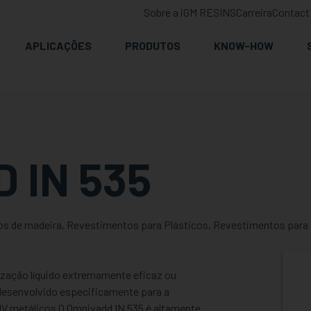
Sobre a iGM RESINS
Carreira
Contact
APLICAÇÕES
PRODUTOS
KNOW-HOW
 IN 535
os de madeira, Revestimentos para Plásticos, Revestimentos para M
ização líquido extremamente eficaz ou
desenvolvido especificamente para a
UV metálicos O Omnivadd IN 535 é altamente