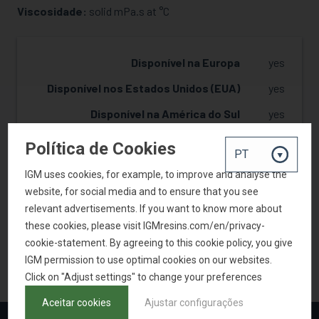
Viscosidade:
solid mPa.s at °C
SOLICITAR AMOSTRA
Disponível na Europa
yes
Disponível nos Estados Unidos (EUA)
yes
Disponível na América do Sul
yes
Disponível na China
yes
Política de Cookies
IGM uses cookies, for example, to improve and analyse the
website, for social media and to ensure that you see
SOLICITAR AMOSTRA
relevant advertisements. If you want to know more about
these cookies, please visit IGMresins.com/en/privacy-
cookie-statement. By agreeing to this cookie policy, you give
IGM permission to use optimal cookies on our websites.
VOLTAR PARA A PESQUISA DE PRODUTOS
Click on "Adjust settings" to change your preferences
Aceitar cookies
Ajustar configurações