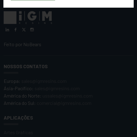
Feito por
NoBears
NOSSOS CONTATOS
Europa:
sales@igmresins.com
Ásia-Pacífico:
sales@igmresins.com
América do Norte:
ussales@igmresins.com
América do Sul:
comercial@igmresins.com
APLICAÇÕES
Artes Gráficas