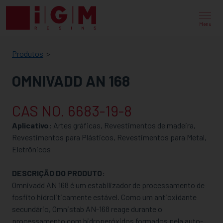
IGM
RESINS
Menu
Produtos
OMNIVADD AN 168
CAS NO. 6683-19-8
Aplicativo:
Artes gráficas, Revestimentos de madeira,
Revestimentos para Plásticos, Revestimentos para Metal,
Eletrônicos
DESCRIÇÃO DO PRODUTO:
Omnivadd AN 168 é um estabilizador de processamento de
fosfito hidroliticamente estável. Como um antioxidante
secundário, Omnistab AN-168 reage durante o
processamento com hidroperóxidos formados pela auto-