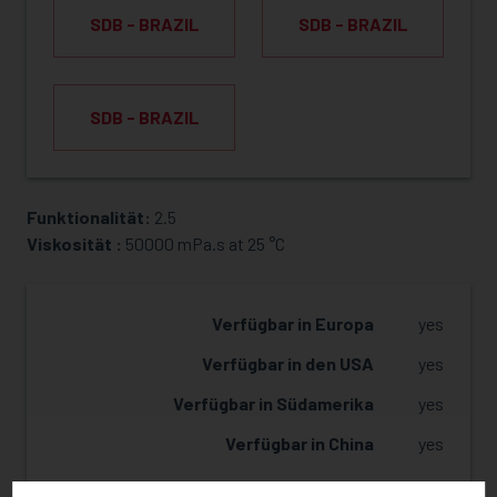
SDB - BRAZIL
SDB - BRAZIL
SDB - BRAZIL
Funktionalität:
2.5
MUSTER ANFRAGEN
Viskosität :
50000 mPa.s at 25 °C
Verfügbar in Europa
yes
Verfügbar in den USA
yes
Verfügbar in Südamerika
yes
Verfügbar in China
yes