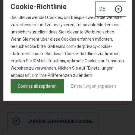
Cookie-Richtlinie
Durchhärten
3
Die IGM verwendet Cookies, um beispielsweise die Website
zu verbessern und zu analysieren, für soziale Medien und
Oberfläche härten
4
um sicherzustellen, dass Sie relevante Werbung sehen.
Klare Systeme
3
Wenn Sie mehr über diese Cookies erfahren möchten,
besuchen Sie bitte IGMresins.com/de/privacy-cookie-
Weiße Systeme
3
statement. Indem Sie dieser Cookie-Richtlinie zustimmen,
Farbige Systeme
4
erteilen Sie IGM die Erlaubnis, optimale Cookies auf unseren
Websites zu verwenden. Klicken Sie auf "Einstellungen
LED
4
anpassen", um Ihre Präferenzen zu ändern
Cookies akzeptieren
Einstellungen anpassen
MUSTER ANFRAGEN
ZURÜCK ZUR PRODUKTSUCHE