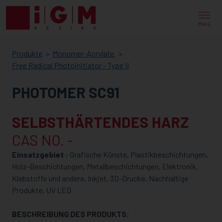
IGM
RESINS
Menü
Produkte
Monomer-Acrylate
Free Radical Photoinitiator - Type II
PHOTOMER SC91
SELBSTHÄRTENDES HARZ
CAS NO. -
Einsatzgebiet :
Grafische Künste, Plastikbeschichtungen,
Holz-Beschichtungen, Metallbeschichtungen, Elektronik,
Klebstoffe und andere, Inkjet, 3D-Drucke, Nachhaltige
Produkte, UV LED
BESCHREIBUNG DES PRODUKTS: