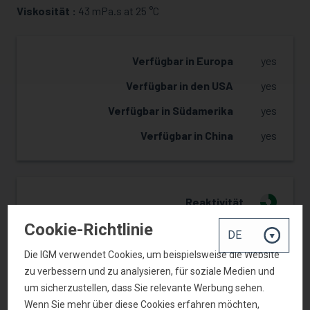
MUSTER ANFRAGEN
Viskosität :
43 mPa.s at 25 °C
Verfügbar in Europa
yes
Verfügbar in den USA
yes
Verfügbar in Südamerika
yes
Verfügbar in China
yes
Reaktivität
3
Cookie-Richtlinie
Härte
2
Flexibilität
1
Die IGM verwendet Cookies, um beispielsweise die Website
zu verbessern und zu analysieren, für soziale Medien und
Verklebung
3
um sicherzustellen, dass Sie relevante Werbung sehen.
Wenn Sie mehr über diese Cookies erfahren möchten,