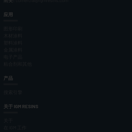
南美:
comercial@igmresins.com
应用
图形印刷
木材涂料
塑料涂料
金属涂料
电子产品
粘合剂和其他
产品
搜索引擎
关于 IGM RESINS
关于
在 IGM 工作