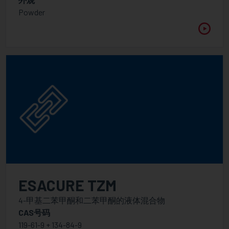
其他助剂
Powder
新型低分子量分散剂
表面&流平助剂
光引发剂
胺增效剂
阳离子光引发剂
混合型自由基光引发剂
自由基光引发剂-I型
自由基光引发剂-II型
光致产酸剂
ESACURE TZM
特殊光引发剂
4-甲基二苯甲酮和二苯甲酮的液体混合物
聚合型光引发剂
CAS号码
119-61-9 + 134-84-9