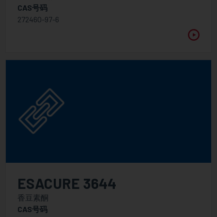
PureVadd
CAS号码
272460-97-6
丙烯酸酯
附着力促进剂
胺增效剂
阳离子固化产品
环氧丙烯酸酯
甲基丙烯酸酯
丙烯酸单体
聚酯/聚醚丙烯酸酯
特色产品
聚氨酯丙烯酸酯
ESACURE 3644
用于UV-LED的助剂
香豆素酮
CAS号码
分散剂