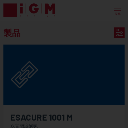
UV
EB
菜单
ENERGY
製品
CURING
PRODUCT
製
SEARCH
品
可用于
分类
PureLine
ESACURE 1001 M
PureOmer
双官能度酮砜