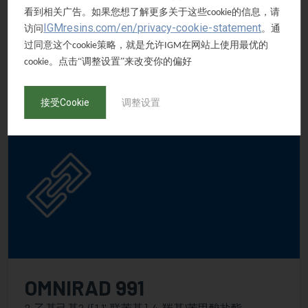
CAS号码
看到相关广告。如果您想了解更多关于这些
的信息，请
cookie
134-85-0
IGMresins.com/en/privacy-cookie-statement
访问
。通
外观
过同意这个
策略，就是允许
在网站上使用最优的
cookie
IGM
White Crystalline Powder
。点击“调整设置”来改变你的偏好
cookie
接受Cookie
调整设置
OMNIRAD 991
2-乙基己基2-([1,1'-联苯基]-4-羰基)苯甲酸盐酯