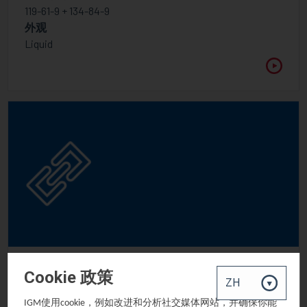
119-61-9 + 134-84-9
外观
Liquid
OMNIRAD 915
Cookie 政策
4-氯二苯甲酮
使用
，例如改进和分析社交媒体网站，并确保你能
IGM
cookie