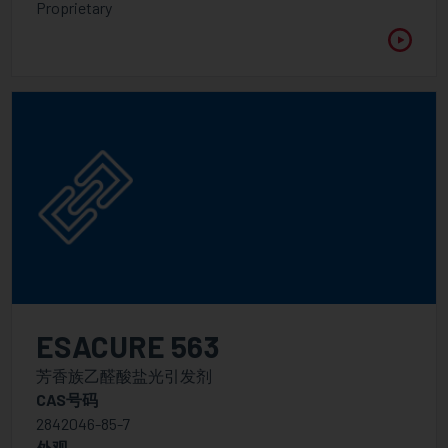
Proprietary
消泡剂
受阻胺光稳定剂
阻聚剂
增白剂
流变助剂
紫外光吸收剂
润湿，流平，表面助剂
添加剂
色浆分散树脂
ESACURE 563
消泡剂
芳香族乙醛酸盐光引发剂
高分子量分散剂
CAS号码
2842046-85-7
低分子量分散剂
外观