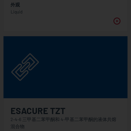
外观
应用
Liquid
功能
2.5
波长
之間
平均粘度
之間
ESACURE TZT
2-4-6 三甲基二苯甲酮和 4-甲基二苯甲酮的液体共熔
混合物