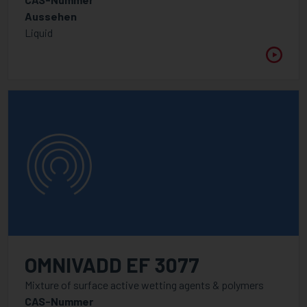
WELLENLÄNGE
Aussehen
Zwischen
Liquid
VISKOSITÄT @ 25°C
Zwischen
OMNIVADD EF 3077
Mixture of surface active wetting agents & polymers
CAS-Nummer