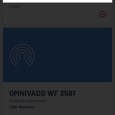
Liquid
OMNIVADD WF 3581
Modified polysiloxane
CAS-Nummer
-