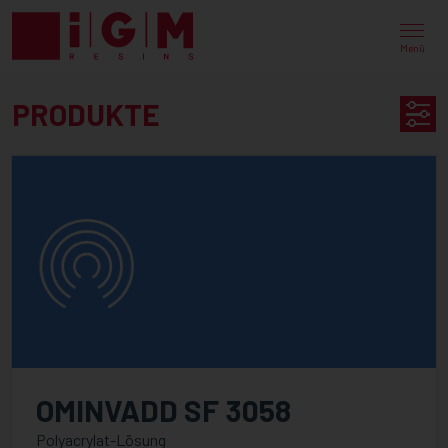
UV
EB
Menü
ENERGY
PRODUKTE
CURING
PRODUCT
PRODUKTE
SEARCH
VERFÜGBAR IN
KATEGORIE
PureLine
OMINVADD SF 3058
PureOmer
Polyacrylat-Lösung