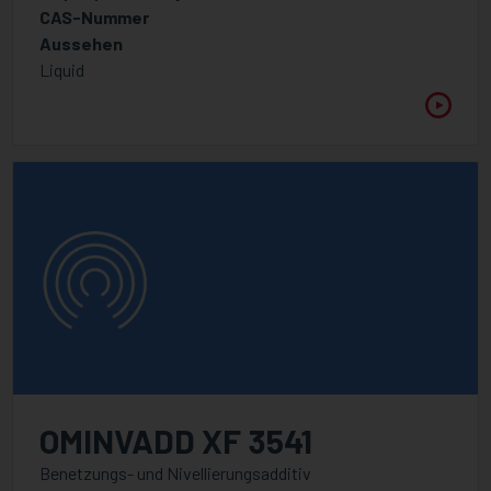
PureVadd
CAS-Nummer
Aussehen
Energy Curing Resins
Liquid
Adhäsionspromotoren
Amine synergist
Kationische Chemie
Epoxid-Acrylate
Methacrylate
Monomer-Acrylate
Polyester / Polyetheracrylate
Spezialitäten
Urethan-Acrylate
OMINVADD XF 3541
UV/LED Additiv
Benetzungs- und Nivellierungsadditiv
Additiv